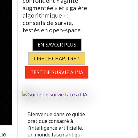
confondent « agilité
augmentée » et « galère
algorithmique » :
conseils de survie,
testés en open-space…
EN SAVOIR PLUS
LIRE LE CHAPITRE 1
TEST DE SURVIE A L'IA
Bienvenue dans ce guide
pratique consacré à
l’intelligence artificielle,
que
un monde fascinant qui