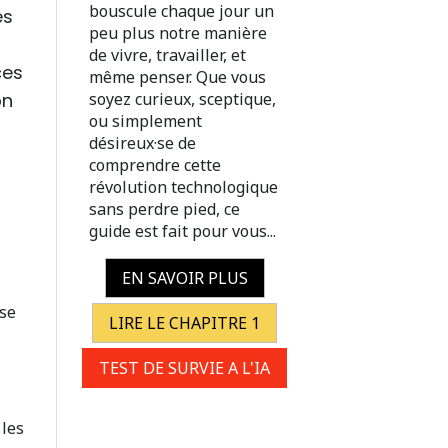
bouscule chaque jour un
es
peu plus notre manière
de vivre, travailler, et
ces
même penser. Que vous
on
soyez curieux, sceptique,
ou simplement
désireux·se de
comprendre cette
révolution technologique
sans perdre pied, ce
guide est fait pour vous...
EN SAVOIR PLUS
 se
LIRE LE CHAPITRE 1
TEST DE SURVIE A L'IA
 les