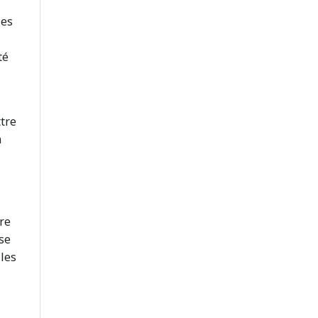
les
té
tre
n
re
se
lles