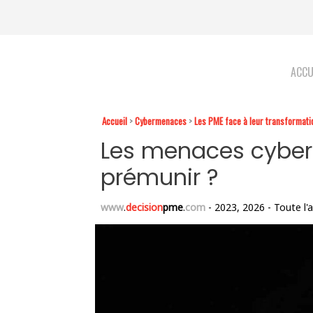
ACCU
Accueil
>
Cybermenaces
>
Les PME face à leur transformation
Les menaces cybern
prémunir ?
www
.
decision
pme
.
com
- 2023, 2026 - Toute l