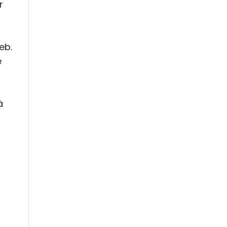
r
eb.
e
à