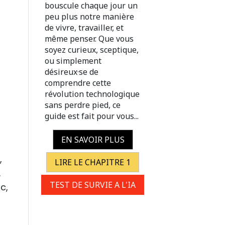
bouscule chaque jour un
peu plus notre manière
de vivre, travailler, et
même penser. Que vous
soyez curieux, sceptique,
ou simplement
désireux·se de
comprendre cette
révolution technologique
sans perdre pied, ce
guide est fait pour vous...
EN SAVOIR PLUS
,
LIRE LE CHAPITRE 1
.
TEST DE SURVIE A L'IA
c,