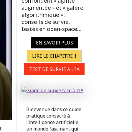
confondent « agilité
augmentée » et « galère
algorithmique » :
conseils de survie,
testés en open-space…
EN SAVOIR PLUS
LIRE LE CHAPITRE 1
TEST DE SURVIE A L'IA
Bienvenue dans ce guide
pratique consacré à
l’intelligence artificielle,
t
un monde fascinant qui