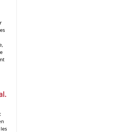
r
les
e,
ce
nt
l.
t
en
 les