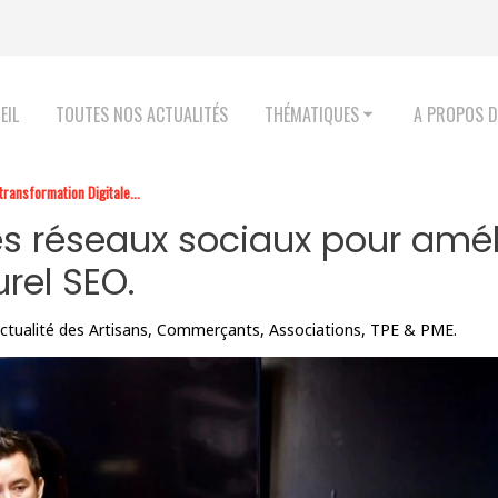
EIL
TOUTES NOS ACTUALITÉS
THÉMATIQUES
A PROPOS D
transformation Digitale...
s réseaux sociaux pour améli
rel SEO.
'actualité des Artisans, Commerçants, Associations, TPE & PME.